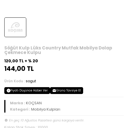
Söğüt Kulp Lüks Country Mutfak Mobilya Dolap
Çekmece Kulpu
120,00 TL + % 20
144,00 TL
Ürün Kodu :
sogut
Fiyatı Düşünce Haber Ver
Ürünü Tavsiye Et
Marka :
KOÇSAN
Kategori :
Mobilya Kulpları
En geç 10 Ağustos Pazartesi günü kargoya verilir.
Kalan Stok Sayısı : 10000