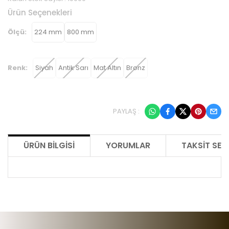
Ürün Seçenekleri
Ölçü:
224 mm
800 mm
Renk:
Siyah
Antik Sarı
Mat Altın
Bronz
PAYLAŞ :
ÜRÜN BILGISI
YORUMLAR
TAKSIT SEÇ