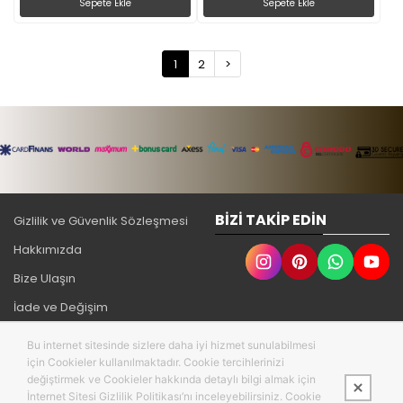
Sepete Ekle
Sepete Ekle
1
2
>
BIZI TAKIP EDIN
Gizlilik ve Güvenlik Sözleşmesi
Hakkımızda
Bize Ulaşın
İade ve Değişim
MESAFELİ SATIŞ SÖZLEŞMESİ
Bu internet sitesinde sizlere daha iyi hizmet sunulabilmesi
için Cookieler kullanılmaktadır. Cookie tercihlerinizi
değiştirmek ve Cookieler hakkında detaylı bilgi almak için
İnternet Sitesi Gizlilik Politikası’nı inceleyebilirsiniz. Cookie