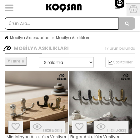
Mobilya Aksesuarları
Mobilya Askılıkları
MOBILYA ASKILIKLARI
17 ürün bulundu
Filtrele
Stoktakiler
Hızlı Bakış
Hızlı Bakış
Mini Minyon Askı, Lüks Vestiyer
Finger Askı, Lüks Vestiyer