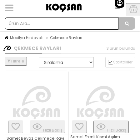
Mobilya Hırdavatı
Çekmece Rayları
ÇEKMECE RAYLARI
3 ürün bulundu
Filtrele
Stoktakiler
Hızlı Bakış
Hızlı Bakış
Samet Frenli Kısmi Açılım
Samet Beyaz Çekmece Rayı