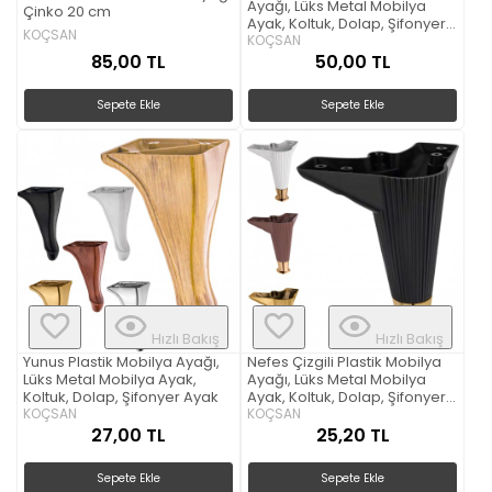
Ayağı, Lüks Metal Mobilya
Çinko 20 cm
Ayak, Koltuk, Dolap, Şifonyer
KOÇSAN
Ayak
KOÇSAN
85,00 TL
50,00 TL
Sepete Ekle
Sepete Ekle
Hızlı Bakış
Hızlı Bakış
Yunus Plastik Mobilya Ayağı,
Nefes Çizgili Plastik Mobilya
Lüks Metal Mobilya Ayak,
Ayağı, Lüks Metal Mobilya
Koltuk, Dolap, Şifonyer Ayak
Ayak, Koltuk, Dolap, Şifonyer
KOÇSAN
Ayak
KOÇSAN
27,00 TL
25,20 TL
Sepete Ekle
Sepete Ekle