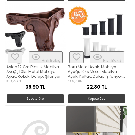
Hızlı Bakış
Hızlı Bakış
Aslan 12 Cm Plastik Mobilya
Boru Metal Ayak, Mobilya
Ayağı, Lüks Metal Mobilya
Ayağı, Lüks Metal Mobilya
Ayak, Koltuk, Dolap, Şifonyer
Ayak, Koltuk, Dolap, Şifonyer
Ayak
KOÇSAN
Ayak 42 mm Çap
KOÇSAN
36,90 TL
22,80 TL
Sepete Ekle
Sepete Ekle