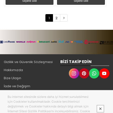
Sepete Ekle
Sepete Ekle
1
2
>
BIZI TAKIP EDIN
Gizlilik ve Güvenlik Sözleşmesi
Hakkımızda
Bize Ulaşın
İade ve Değişim
MESAFELİ SATIŞ SÖZLEŞMESİ
Bu internet sitesinde sizlere daha iyi hizmet sunulabilmesi
için Cookieler kullanılmaktadır. Cookie tercihlerinizi
değiştirmek ve Cookieler hakkında detaylı bilgi almak için
İnternet Sitesi Gizlilik Politikası’nı inceleyebilirsiniz. Cookie