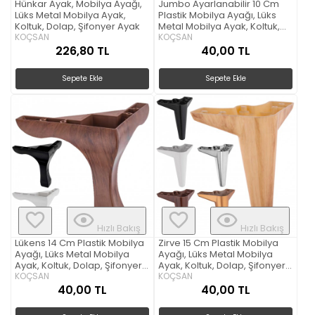
Hünkar Ayak, Mobilya Ayağı,
Jumbo Ayarlanabilir 10 Cm
Lüks Metal Mobilya Ayak,
Plastik Mobilya Ayağı, Lüks
Koltuk, Dolap, Şifonyer Ayak
Metal Mobilya Ayak, Koltuk,
KOÇSAN
Dolap, Şifonyer Ayak
KOÇSAN
226,80 TL
40,00 TL
Sepete Ekle
Sepete Ekle
Hızlı Bakış
Hızlı Bakış
Lükens 14 Cm Plastik Mobilya
Zirve 15 Cm Plastik Mobilya
Ayağı, Lüks Metal Mobilya
Ayağı, Lüks Metal Mobilya
Ayak, Koltuk, Dolap, Şifonyer
Ayak, Koltuk, Dolap, Şifonyer
Ayak
KOÇSAN
Ayak
KOÇSAN
40,00 TL
40,00 TL