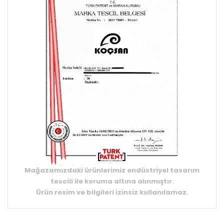
Mağazamızdaki ürünlerimiz endüstriyel tasarım
tescili ile koruma altına alınmıştır.
Ürün resim ve bilgileri izinsiz kullanılamaz.