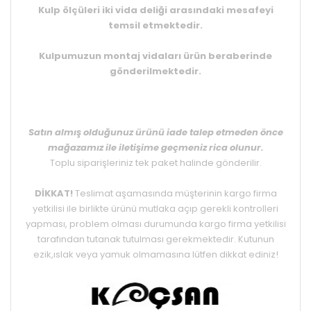
Kulp ölçüleri
iki vida deliği
arasındaki mesafeyi
temsil etmektedir.
Kulpumuzun montaj vidaları ürün beraberinde
gönderilmektedir.
Satın almış olduğunuz ürünü iade talep etmeden önce
mağazamız ile iletişime geçmeniz rica olunur.
Toplu siparişleriniz tek paket halinde gönderilir.
DİKKAT!
Teslimat aşamasında müşterinin kargo firma
yetkilisi ile birlikte ürünü mutlaka açıp gerekli kontrolleri
yapması, problem olması durumunda kargo firma yetkilisi
tarafından tutanak tutulması gerekmektedir. Kutunun
ezik,ıslak veya yamuk olmamasına lütfen dikkat ediniz!