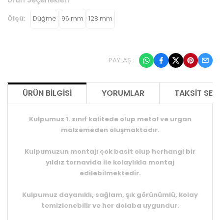
Ölçü:
Düğme
96 mm
128 mm
PAYLAŞ :
ÜRÜN BILGISI
YORUMLAR
TAKSIT SEÇ
Kulpumuz 1. sınıf kalitede olup metal ve urgan
malzemeden oluşmaktadır.
Kulpumuzun montajı çok basit olup herhangi bir
yıldız tornavida ile kolaylıkla montaj
edilebilmektedir.
Kulpumuz dayanıklı, sağlam, şık görünümlü, kolay
temizlenebilir ve her dolaba uygundur.