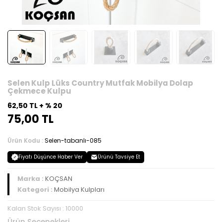
Selen Kulp Lüks Country Mutfak Mobilya Dolap
Çekmece Kulpu
62,50 TL + % 20
75,00 TL
Ürün Kodu :
Selen-tabanlı-085
Fiyatı Düşünce Haber Ver
Ürünü Tavsiye Et
Marka :
KOÇSAN
Kategori :
Mobilya Kulpları
Kalan Stok Sayısı : 10000
Ürün Seçenekleri