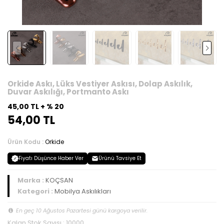
Orkide Askı, Lüks Vestiyer Askısı, Dolap Askılık,
Duvar Askılığı, Portmanto Askı
45,00 TL + % 20
54,00 TL
Ürün Kodu :
Orkide
Fiyatı Düşünce Haber Ver
Ürünü Tavsiye Et
Marka :
KOÇSAN
Kategori :
Mobilya Askılıkları
En geç 10 Ağustos Pazartesi günü kargoya verilir.
Kalan Stok Sayısı : 10000