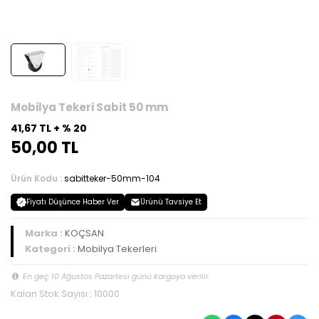
Mobilya Tekeri Sabit 50 mm
41,67 TL + % 20
50,00 TL
Ürün Kodu :
sabitteker-50mm-104
Fiyatı Düşünce Haber Ver
Ürünü Tavsiye Et
Marka :
KOÇSAN
Kategori :
Mobilya Tekerleri
En geç 10 Ağustos Pazartesi günü kargoya verilir.
Kalan Stok Sayısı : 10000