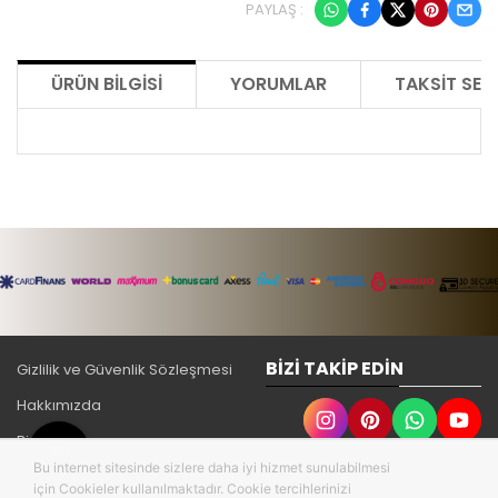
PAYLAŞ :
ÜRÜN BILGISI
YORUMLAR
TAKSIT SEÇ
BIZI TAKIP EDIN
Gizlilik ve Güvenlik Sözleşmesi
Hakkımızda
Bize Ulaşın
Bu internet sitesinde sizlere daha iyi hizmet sunulabilmesi
İade ve Değişim
için Cookieler kullanılmaktadır. Cookie tercihlerinizi