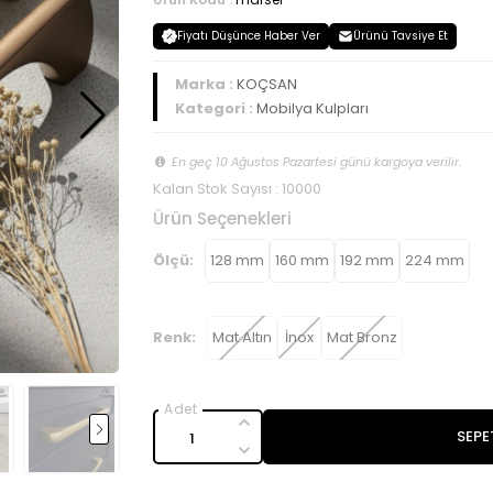
Fiyatı Düşünce Haber Ver
Ürünü Tavsiye Et
Marka :
KOÇSAN
Kategori :
Mobilya Kulpları
En geç 10 Ağustos Pazartesi günü kargoya verilir.
Kalan Stok Sayısı : 10000
Ürün Seçenekleri
Ölçü:
128 mm
160 mm
192 mm
224 mm
Renk:
Mat Altın
İnox
Mat Bronz
SEPE