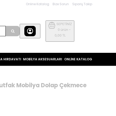
Online Katalog
Bize Sorun
Sipariş Takip
SEPETİNİZ
0 ürün -
0,00 TL
YA HIRDAVATI
MOBİLYA AKSESUARLARI
ONLINE KATALOG
Mutfak Mobilya Dolap Çekmece