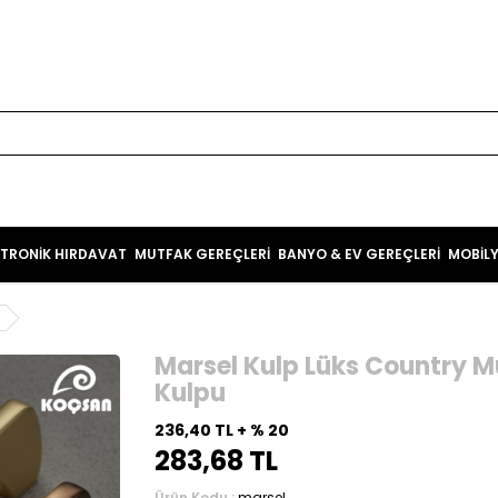
KTRONİK HIRDAVAT
MUTFAK GEREÇLERİ
BANYO & EV GEREÇLERİ
MOBİL
Marsel Kulp Lüks Country 
Kulpu
236,40 TL + % 20
283,68 TL
Ürün Kodu :
marsel