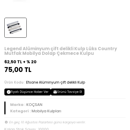
Legend Alüminyum çift delikli Kulp Lüks Country
Mutfak Mobilya Dolap Çekmece Kulpu
62,50 TL + % 20
75,00 TL
Ürün Kodu :
Efsane Alüminyum çift delikli Kulp
Fiyatı Düşünce Haber Ver
Ürünü Tavsiye Et
Marka :
KOÇSAN
Kategori :
Mobilya Kulpları
En geç 10 Ağustos Pazartesi günü kargoya verilir.
Kalan Stok Sayısı : 10000