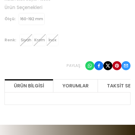
Ürün Seçenekleri
Ölçü:
160-192 mm
Renk:
Siyah
Krom
İnox
PAYLAŞ :
ÜRÜN BILGISI
YORUMLAR
TAKSIT SEÇ