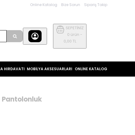
Online Katalog
Bize Sorun
Sipariş Takip
SEPETİNİZ
0 ürün -
0,00 TL
YA HIRDAVATI
MOBİLYA AKSESUARLARI
ONLINE KATALOG
ı Pantolonluk