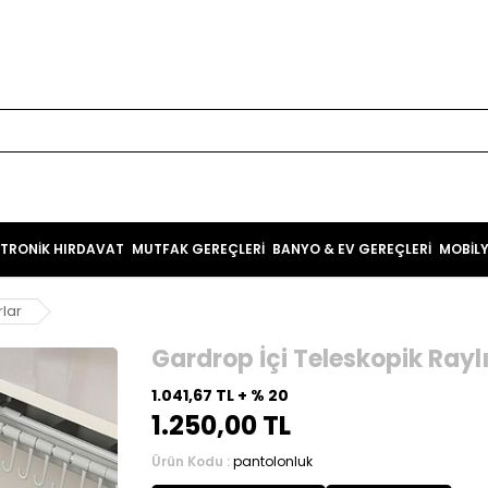
KTRONİK HIRDAVAT
MUTFAK GEREÇLERİ
BANYO & EV GEREÇLERİ
MOBİL
lar
Gardrop İçi Teleskopik Rayl
1.041,67 TL + % 20
1.250,00 TL
Ürün Kodu :
pantolonluk