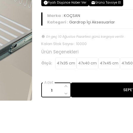
Fiyatı Düşünce Haber Ver
Ürünü Tavsiye Et
Marka :
KOÇSAN
Kategori :
Gardrop İçi Aksesuarlar
En geç 10 Ağustos Pazartesi günü kargoya verilir.
Kalan Stok Sayısı : 10000
Ürün Seçenekleri
Ölçü:
47x35 cm
47x40 cm
47x45 cm
47x50
SEPE