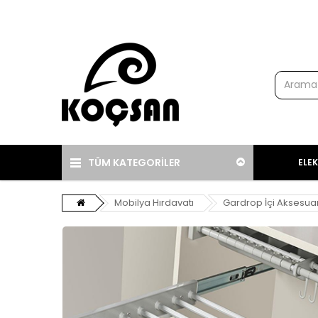
TÜM KATEGORİLER
ELE
Mobilya Hırdavatı
Gardrop İçi Aksesuar