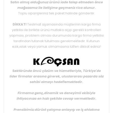
Satın almış olduğunuz ürünü iade talep etmeden önce
mağazamız ile iletişime geçmeniz rica olunur.
Toplu siparişleriniz tek paket halinde gönderilir.
DİKKAT!
Teslimat aşamasında müşterinin kargo firma
yetkilisi ile birlikte ürünü mutlaka açıp gerekli kontrolleri
yapması, problem olması durumunda kargo firma yetkilisi
tarafından tutanak tutulması gerekmektedir. Kutunun
ezik,ıslak veya yamuk olmamasına lütfen dikkat ediniz!
Sektöründe öncü çözüm ve hizmetleriyle, Türkiye'de
lider firmalar arasına girerek, uluslararası pazarda söz
sahibi olmayı hedeflemektedir.
Firmamız genç,dinamik ve deneyimli ekibiyle
ihtiyacınıza en hızlı şekilde cevap vermektedir.
Prensibimiz;dürüst çalışma anlayışı ve iş ahlakına