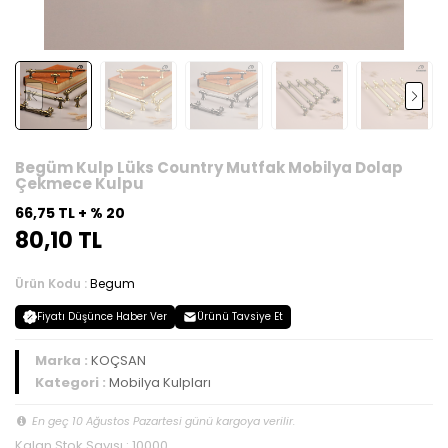
Begüm Kulp Lüks Country Mutfak Mobilya Dolap
Çekmece Kulpu
66,75 TL + % 20
80,10 TL
Ürün Kodu :
Begum
Fiyatı Düşünce Haber Ver
Ürünü Tavsiye Et
Marka :
KOÇSAN
Kategori :
Mobilya Kulpları
En geç 10 Ağustos Pazartesi günü kargoya verilir.
Kalan Stok Sayısı : 10000