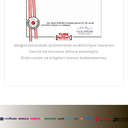
Mağazamızdaki ürünlerimiz endüstriyel tasarım
tescili ile koruma altına alınmıştır.
Ürün resim ve bilgileri izinsiz kullanılamaz.