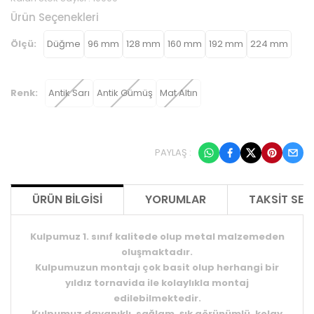
Ürün Seçenekleri
Ölçü:
Düğme
96 mm
128 mm
160 mm
192 mm
224 mm
Renk:
Antik Sarı
Antik Gümüş
Mat Altın
PAYLAŞ :
ÜRÜN BILGISI
YORUMLAR
TAKSIT SEÇ
Kulpumuz 1. sınıf kalitede olup metal malzemeden
oluşmaktadır.
Kulpumuzun montajı çok basit olup herhangi bir
yıldız tornavida ile kolaylıkla montaj
edilebilmektedir.
Kulpumuz dayanıklı, sağlam, şık görünümlü, kolay