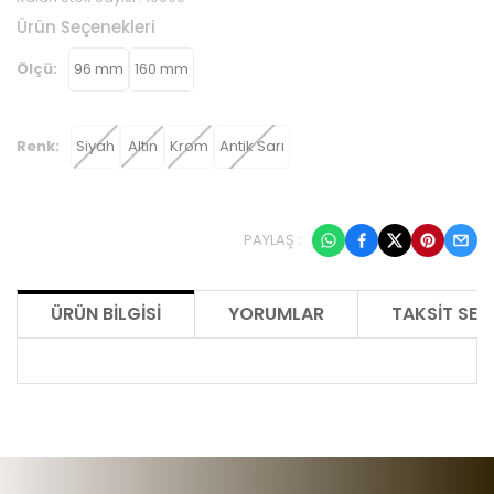
Ürün Seçenekleri
Ölçü:
96 mm
160 mm
Renk:
Siyah
Altın
Krom
Antik Sarı
PAYLAŞ :
ÜRÜN BILGISI
YORUMLAR
TAKSIT SEÇ