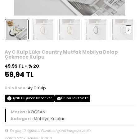
Ay C Kulp Lüks Country Mutfak Mobilya Dolap
Çekmece Kulpu
49,95 TL + % 20
59,94 TL
Ürün Kodu :
Ay C Kulp
Fiyatı Düşünce Haber Ver
Ürünü Tavsiye Et
Marka :
KOÇSAN
Kategori :
Mobilya Kulpları
En geç 10 Ağustos Pazartesi günü kargoya verilir.
Kalan Stok Sayısı : 10000