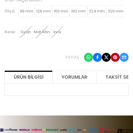
Ölçü:
96 mm
128 mm
160 mm
192 mm
224 mm
320 mm
Renk:
Siyah
Mat Altın
İnox
PAYLAŞ :
ÜRÜN BILGISI
YORUMLAR
TAKSIT SEÇ