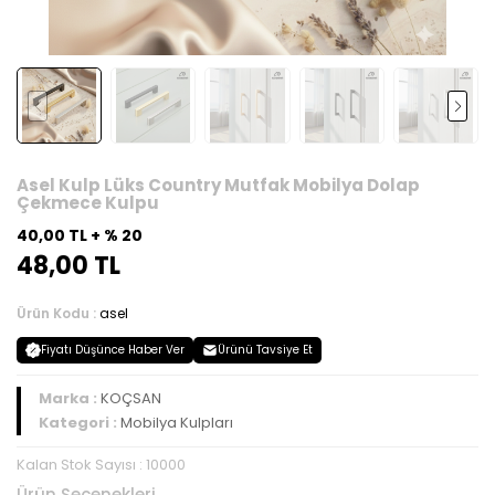
Asel Kulp Lüks Country Mutfak Mobilya Dolap
Çekmece Kulpu
40,00 TL + % 20
48,00 TL
Ürün Kodu :
asel
Fiyatı Düşünce Haber Ver
Ürünü Tavsiye Et
Marka :
KOÇSAN
Kategori :
Mobilya Kulpları
Kalan Stok Sayısı : 10000
Ürün Seçenekleri